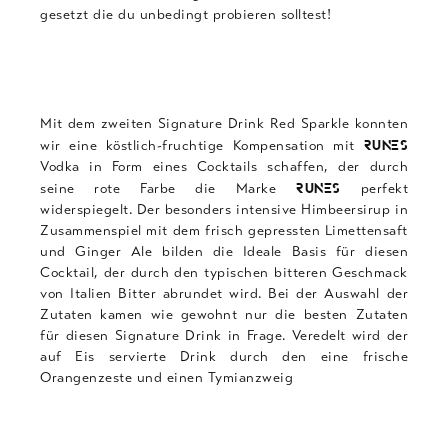
PORN STAR 
gesetzt die du unbedingt probieren solltest!
RED 
Mit dem zweiten Signature Drink Red Sparkle konnten
SKINN
wir eine köstlich-fruchtige Kompensation mit
RUNES
Vodka in Form eines Cocktails schaffen, der durch
seine rote Farbe die Marke
perfekt
VODKA 
RUNES
widerspiegelt. Der besonders intensive Himbeersirup in
Zusammenspiel mit dem frisch gepressten Limettensaft
und Ginger Ale bilden die Ideale Basis für diesen
WHITE 
Cocktail, der durch den typischen bitteren Geschmack
von Italien Bitter abrundet wird. Bei der Auswahl der
Zutaten kamen wie gewohnt nur die besten Zutaten
ZERTIFIKATE
für diesen Signature Drink in Frage. Veredelt wird der
auf Eis servierte Drink durch den eine frische
Orangenzeste und einen Tymianzweig