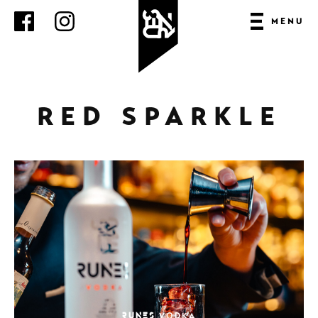
MENU
AGB
DATENSCHUTZ
RED SPARKLE
GASTRONOMIE UND
IMPRESSUM
KONTAKT
RUNES
RUNES VODKA
VODKA
RUNES