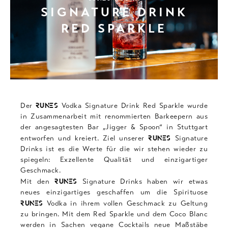
SIGNATURE DRINK
VODKA
RED SPARKLE
VODKA
BLOO
COC
Der
Vodka Signature Drink Red Sparkle wurde
RUNES
in Zusammenarbeit mit renommierten Barkeepern aus
der angesagtesten Bar „Jigger & Spoon“ in Stuttgart
COSMO
entworfen und kreiert. Ziel unserer
Signature
RUNES
Drinks ist es die Werte für die wir stehen wieder zu
spiegeln: Exzellente Qualität und einzigartiger
MOSCO
Geschmack.
Mit den
Signature Drinks haben wir etwas
RUNES
neues einzigartiges geschaffen um die Spirituose
PINA
Vodka in ihrem vollen Geschmack zu Geltung
RUNES
zu bringen. Mit dem Red Sparkle und dem Coco Blanc
werden in Sachen vegane Cocktails neue Maßstäbe